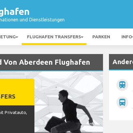
ghafen
mationen und Dienstleistungen
IETUNG
FLUGHAFEN TRANSFERS
PARKEN
INFO
Ander
nd Von Aberdeen Flughafen
train
FERS
directions_bus
t Privatauto,