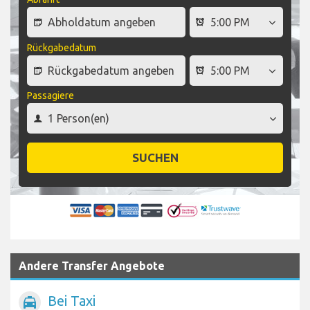
Rückgabedatum
Passagiere
SUCHEN
Andere Transfer Angebote
Bei Taxi
local_taxi