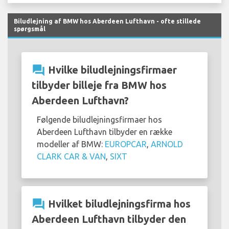
Biludlejning af BMW hos Aberdeen Lufthavn - ofte stillede
spørgsmål
question_answer
Hvilke biludlejningsfirmaer
tilbyder billeje fra BMW hos
Aberdeen Lufthavn?
Følgende biludlejningsfirmaer hos
Aberdeen Lufthavn tilbyder en række
modeller af BMW:
EUROPCAR
,
ARNOLD
CLARK CAR & VAN
,
SIXT
question_answer
Hvilket biludlejningsfirma hos
Aberdeen Lufthavn tilbyder den