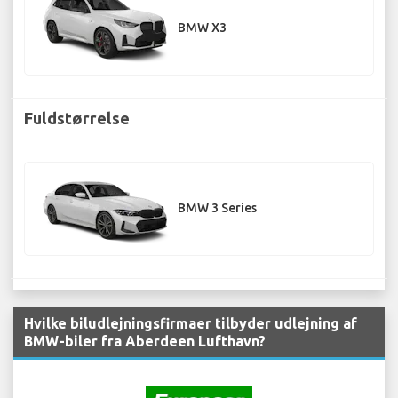
BMW X3
Fuldstørrelse
BMW 3 Series
Hvilke biludlejningsfirmaer tilbyder udlejning af
BMW-biler fra Aberdeen Lufthavn?