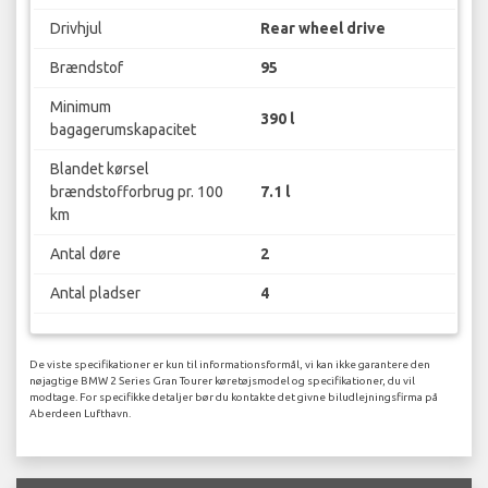
Drivhjul
Rear wheel drive
Brændstof
95
Minimum
390 l
bagagerumskapacitet
Blandet kørsel
brændstofforbrug pr. 100
7.1 l
km
Antal døre
2
Antal pladser
4
De viste specifikationer er kun til informationsformål, vi kan ikke garantere den
nøjagtige BMW 2 Series Gran Tourer køretøjsmodel og specifikationer, du vil
modtage. For specifikke detaljer bør du kontakte det givne biludlejningsfirma på
Aberdeen Lufthavn.