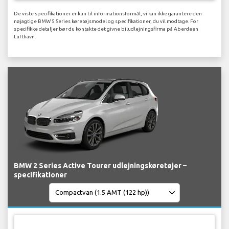
De viste specifikationer er kun til informationsformål, vi kan ikke garantere den
nøjagtige BMW 5 Series køretøjsmodel og specifikationer, du vil modtage. For
specifikke detaljer bør du kontakte det givne biludlejningsfirma på Aberdeen
Lufthavn.
BMW 2 Series Active Tourer udlejningskøretøjer –
specifikationer