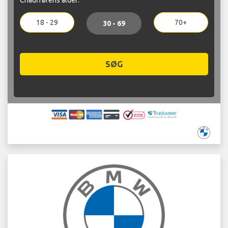
18 - 29
70+
30 - 69
SØG