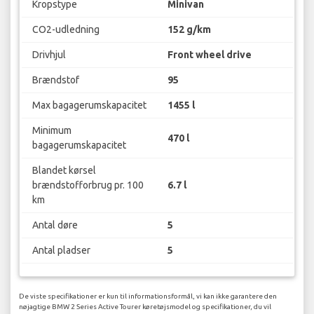
Kropstype
Minivan
CO2-udledning
152 g/km
Drivhjul
Front wheel drive
Brændstof
95
Max bagagerumskapacitet
1455 l
Minimum
470 l
bagagerumskapacitet
Blandet kørsel
brændstofforbrug pr. 100
6.7 l
km
Antal døre
5
Antal pladser
5
De viste specifikationer er kun til informationsformål, vi kan ikke garantere den
nøjagtige BMW 2 Series Active Tourer køretøjsmodel og specifikationer, du vil