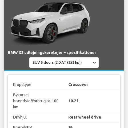
BMW X3 udlejningskøretøjer – specifikationer
Kropstype
Crossover
Bykørsel
brændstofforbrug pr. 100
10.2 l
km
Drivhjul
Rear wheel drive
Brændstof
95