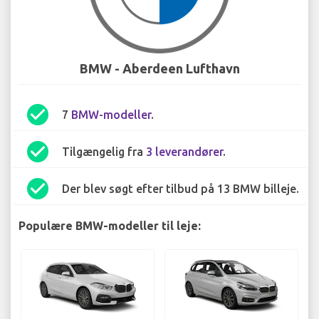
BMW - Aberdeen Lufthavn
check_circle
7
BMW-modeller
.
check_circle
Tilgængelig fra
3 leverandører
.
check_circle
Der blev søgt efter tilbud på 13 BMW billeje.
Populære BMW-modeller til leje: