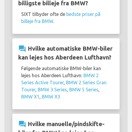
billigste billeje fra BMW?
SIXT tilbyder ofte de
bedste priser på
billeje fra BMW
.
question_answer
Hvilke automatiske BMW-biler
kan lejes hos Aberdeen Lufthavn?
Følgende automatiske BMW-biler kan
lejes hos Aberdeen Lufthavn:
BMW 2
Series Active Tourer
,
BMW 2 Series Gran
Tourer
,
BMW 3 Series
,
BMW 5 Series
,
BMW X1
,
BMW X3
question_answer
Hvilke manuelle/pindskifte-