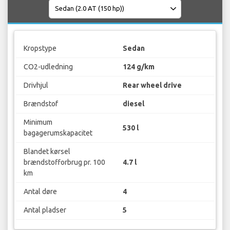
Kropstype
Sedan
CO2-udledning
124 g/km
Drivhjul
Rear wheel drive
Brændstof
diesel
Minimum
530 l
bagagerumskapacitet
Blandet kørsel
brændstofforbrug pr. 100
4.7 l
km
Antal døre
4
Antal pladser
5