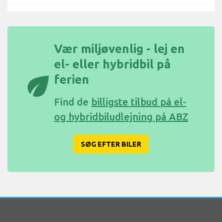
Vær miljøvenlig - lej en
el- eller hybridbil på
eco
ferien
Find de
billigste tilbud på el-
og hybridbiludlejning på ABZ
SØG EFTER BILER