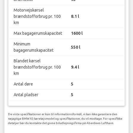
Motorvejskørsel
brændstofforbrug pr. 100
8.1 l
km
Max bagagerumskapacitet
1600 l
Minimum
550 l
bagagerumskapacitet
Blandet kørsel
brændstofforbrug pr. 100
9.4 l
km
Antal døre
5
Antal pladser
5
De viste specifikationer er kun til informationsformål, vi kan ikke garantere den
nøjagtige BMW X3 køretøjsmodel og specifikationer, du vil modtage. For specifikke
detaljer bør du kontakte det givne biludlejningsfirma på Aberdeen Lufthavn.