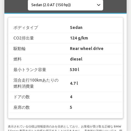
ボディタイプ
Sedan
CO2排出量
124 g/km
駆動輪
Rear wheel drive
燃料
diesel
最小トランク容量
530 l
混合走行100kmあたりの
4.7 l
燃料消費量
ドアの数
4
座席の数
5
表示されている仕様は情報提供のみを目的としており、お客様が受け取る正確な BMW
5 Series 車両モデルと仕様を保証することはできません。 具体的な詳細については、指