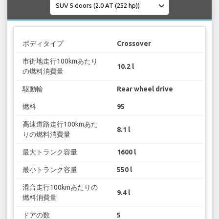
ボディタイプ
Crossover
市街地走行100kmあたり
10.2 l
の燃料消費量
駆動輪
Rear wheel drive
燃料
95
高速道路走行100kmあた
8.1 l
りの燃料消費量
最大トランク容量
1600 l
最小トランク容量
550 l
混合走行100kmあたりの
9.4 l
燃料消費量
ドアの数
5