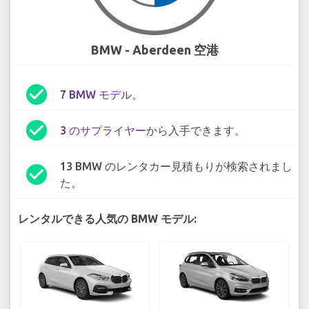
BMW - Aberdeen 空港
check_circle
7
BMW モデル
。
check_circle
3 のサプライヤー
から入手できます。
13 BMW のレンタカー見積もりが検索されまし
check_circle
た。
レンタルできる人気の BMW モデル: