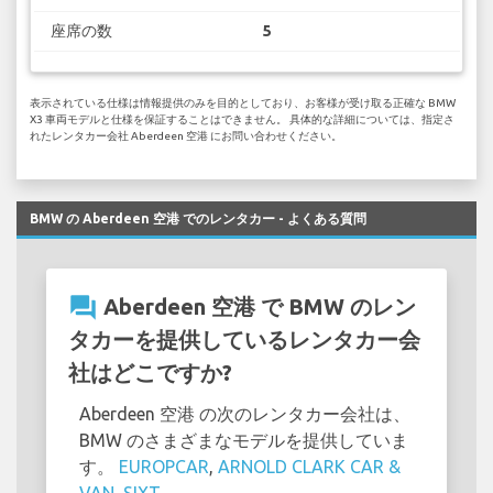
座席の数
5
表示されている仕様は情報提供のみを目的としており、お客様が受け取る正確な BMW
X3 車両モデルと仕様を保証することはできません。 具体的な詳細については、指定さ
れたレンタカー会社 Aberdeen 空港 にお問い合わせください。
BMW の Aberdeen 空港 でのレンタカー - よくある質問
question_answer
Aberdeen 空港 で BMW のレン
タカーを提供しているレンタカー会
社はどこですか?
Aberdeen 空港 の次のレンタカー会社は、
BMW のさまざまなモデルを提供していま
す。
EUROPCAR
,
ARNOLD CLARK CAR &
VAN
,
SIXT