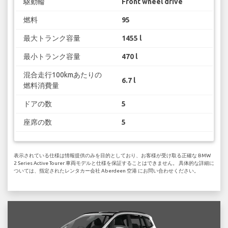
駆動輪
Front wheel drive
燃料
95
最大トランク容量
1455 l
最小トランク容量
470 l
混合走行100kmあたりの
6.7 l
燃料消費量
ドアの数
5
座席の数
5
表示されている仕様は情報提供のみを目的としており、お客様が受け取る正確な BMW
2 Series Active Tourer 車両モデルと仕様を保証することはできません。 具体的な詳細に
ついては、指定されたレンタカー会社 Aberdeen 空港 にお問い合わせください。