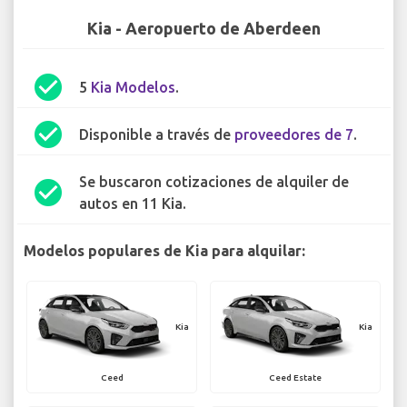
Kia - Aeropuerto de Aberdeen
check_circle
5
Kia Modelos
.
check_circle
Disponible a través de
proveedores de 7
.
Se buscaron cotizaciones de alquiler de
check_circle
autos en 11 Kia.
Modelos populares de Kia para alquilar:
Kia
Kia
Ceed
Ceed Estate