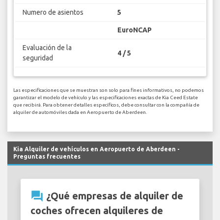
Numero de asientos
5
EuroNCAP
Evaluación de la
4 / 5
seguridad
Las especificaciones que se muestran son solo para fines informativos, no podemos
garantizar el modelo de vehículo y las especificaciones exactas de Kia Ceed Estate
que recibirá. Para obtener detalles específicos, debe consultar con la compañía de
alquiler de automóviles dada en Aeropuerto de Aberdeen.
Kia Alquiler de vehículos en Aeropuerto de Aberdeen -
Preguntas frecuentes
question_answer
¿Qué empresas de alquiler de
coches ofrecen alquileres de